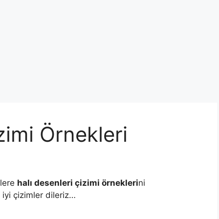
zimi Örnekleri
zlere
halı desenleri çizimi örnekleri
ni
yi çizimler dileriz…