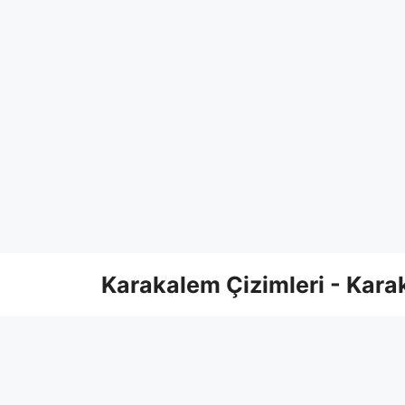
Skip
Karakalem Çizimleri - Karak
to
content