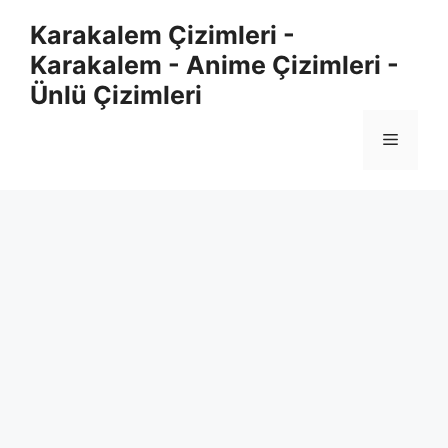
Skip
Karakalem Çizimleri -
to
Karakalem - Anime Çizimleri -
content
Ünlü Çizimleri
Menu