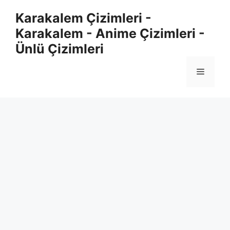
Skip
Karakalem Çizimleri -
to
Karakalem - Anime Çizimleri -
content
Ünlü Çizimleri
Menu