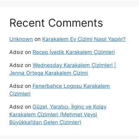
Recent Comments
Unknown
on
Karakalem Ev Çizimi Nasıl Yapılır?
Adsız
on
Recep İvedik Karakalem Çizimleri
Adsız
on
Wednesday Karakalem Çizimleri |
Jenna Ortega Karakalem Çizimi
Adsız
on
Fenerbahçe Logosu Karakalem
Çizimleri
Adsız
on
Güzel, Yaratıcı, İlginç ve Kolay
Karakalem Çizimleri (Mehmet Veysi
Büyükkal’dan Gelen Çizimler)