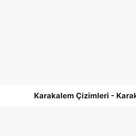
Skip
Karakalem Çizimleri - Karak
to
content