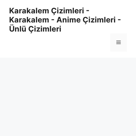
Skip
Karakalem Çizimleri -
to
Karakalem - Anime Çizimleri -
content
Ünlü Çizimleri
Menu