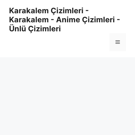
Skip
Karakalem Çizimleri -
to
Karakalem - Anime Çizimleri -
content
Ünlü Çizimleri
Menu