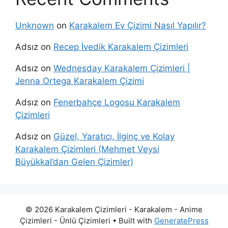
Unknown
on
Karakalem Ev Çizimi Nasıl Yapılır?
Adsız
on
Recep İvedik Karakalem Çizimleri
Adsız
on
Wednesday Karakalem Çizimleri |
Jenna Ortega Karakalem Çizimi
Adsız
on
Fenerbahçe Logosu Karakalem
Çizimleri
Adsız
on
Güzel, Yaratıcı, İlginç ve Kolay
Karakalem Çizimleri (Mehmet Veysi
Büyükkal’dan Gelen Çizimler)
© 2026 Karakalem Çizimleri - Karakalem - Anime
Çizimleri - Ünlü Çizimleri
• Built with
GeneratePress