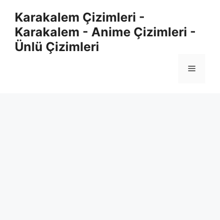
Skip
Karakalem Çizimleri -
to
Karakalem - Anime Çizimleri -
content
Ünlü Çizimleri
Menu