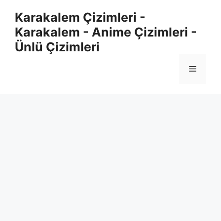
Skip
Karakalem Çizimleri -
to
Karakalem - Anime Çizimleri -
content
Ünlü Çizimleri
Menu