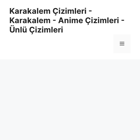
Skip
Karakalem Çizimleri -
to
Karakalem - Anime Çizimleri -
content
Ünlü Çizimleri
Menu