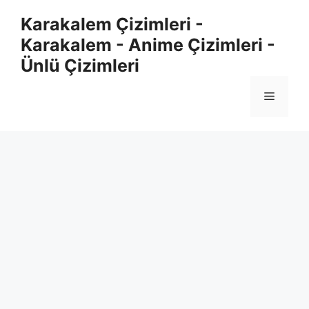
Skip
Karakalem Çizimleri -
to
Karakalem - Anime Çizimleri -
content
Ünlü Çizimleri
Menu