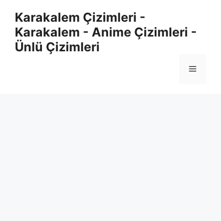
Skip
Karakalem Çizimleri -
to
Karakalem - Anime Çizimleri -
content
Ünlü Çizimleri
Menu