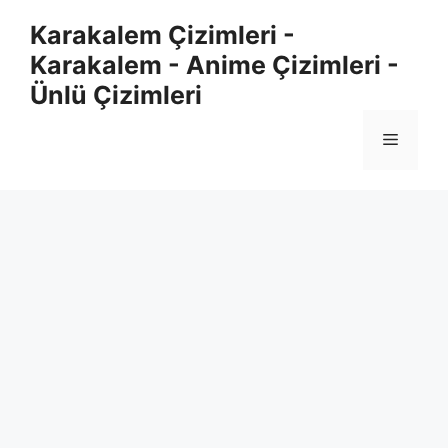
Skip
Karakalem Çizimleri -
to
Karakalem - Anime Çizimleri -
content
Ünlü Çizimleri
Menu