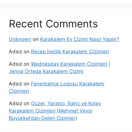
Recent Comments
Unknown
on
Karakalem Ev Çizimi Nasıl Yapılır?
Adsız
on
Recep İvedik Karakalem Çizimleri
Adsız
on
Wednesday Karakalem Çizimleri |
Jenna Ortega Karakalem Çizimi
Adsız
on
Fenerbahçe Logosu Karakalem
Çizimleri
Adsız
on
Güzel, Yaratıcı, İlginç ve Kolay
Karakalem Çizimleri (Mehmet Veysi
Büyükkal’dan Gelen Çizimler)