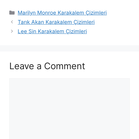
Categories
Marilyn Monroe Karakalem Çizimleri
Tarık Akan Karakalem Çizimleri
Lee Sin Karakalem Çizimleri
Leave a Comment
Comment