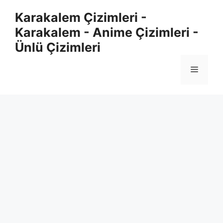
Skip
Karakalem Çizimleri -
to
Karakalem - Anime Çizimleri -
content
Ünlü Çizimleri
Menu