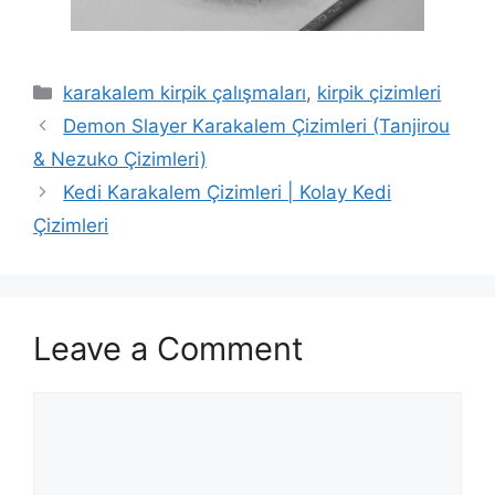
Categories
karakalem kirpik çalışmaları
,
kirpik çizimleri
Demon Slayer Karakalem Çizimleri (Tanjirou
& Nezuko Çizimleri)
Kedi Karakalem Çizimleri | Kolay Kedi
Çizimleri
Leave a Comment
Comment