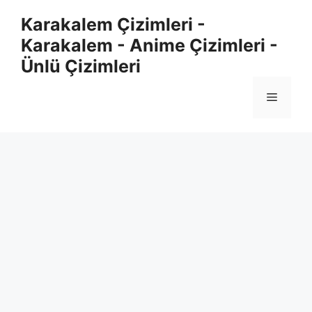
Skip
Karakalem Çizimleri -
to
Karakalem - Anime Çizimleri -
content
Ünlü Çizimleri
Menu