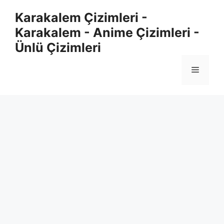
Skip
Karakalem Çizimleri -
to
Karakalem - Anime Çizimleri -
content
Ünlü Çizimleri
Menu