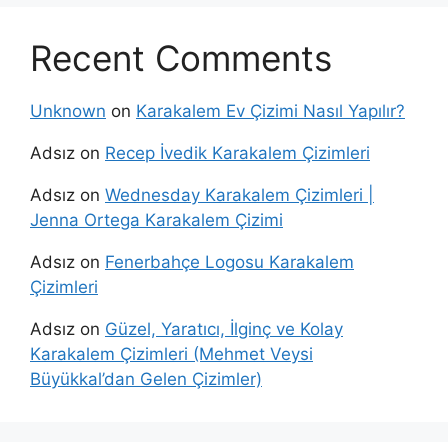
Recent Comments
Unknown
on
Karakalem Ev Çizimi Nasıl Yapılır?
Adsız
on
Recep İvedik Karakalem Çizimleri
Adsız
on
Wednesday Karakalem Çizimleri |
Jenna Ortega Karakalem Çizimi
Adsız
on
Fenerbahçe Logosu Karakalem
Çizimleri
Adsız
on
Güzel, Yaratıcı, İlginç ve Kolay
Karakalem Çizimleri (Mehmet Veysi
Büyükkal’dan Gelen Çizimler)