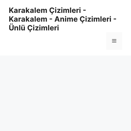
Skip
Karakalem Çizimleri -
to
Karakalem - Anime Çizimleri -
content
Ünlü Çizimleri
Menu