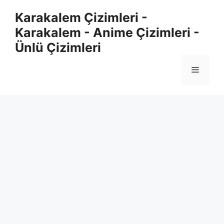
Skip
Karakalem Çizimleri -
to
Karakalem - Anime Çizimleri -
content
Ünlü Çizimleri
Menu