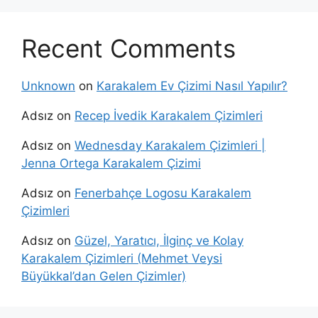
Recent Comments
Unknown
on
Karakalem Ev Çizimi Nasıl Yapılır?
Adsız
on
Recep İvedik Karakalem Çizimleri
Adsız
on
Wednesday Karakalem Çizimleri |
Jenna Ortega Karakalem Çizimi
Adsız
on
Fenerbahçe Logosu Karakalem
Çizimleri
Adsız
on
Güzel, Yaratıcı, İlginç ve Kolay
Karakalem Çizimleri (Mehmet Veysi
Büyükkal’dan Gelen Çizimler)