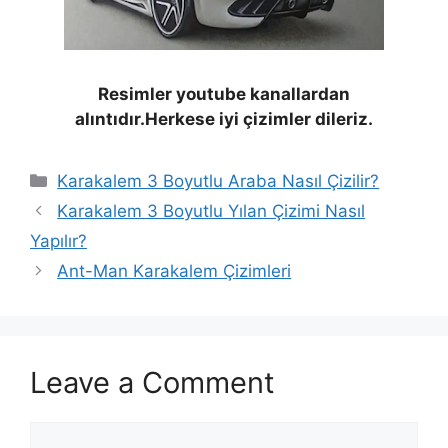
Resimler youtube kanallardan
alıntıdır.Herkese iyi çizimler dileriz.
Categories
Karakalem 3 Boyutlu Araba Nasıl Çizilir?
Karakalem 3 Boyutlu Yılan Çizimi Nasıl
Yapılır?
Ant-Man Karakalem Çizimleri
Leave a Comment
Comment