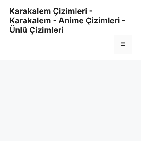
Skip
Karakalem Çizimleri -
to
Karakalem - Anime Çizimleri -
content
Ünlü Çizimleri
Menu