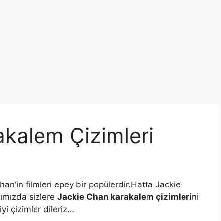
kalem Çizimleri
n’in filmleri epey bir popülerdir.Hatta Jackie
zımızda sizlere
Jackie Chan karakalem çizimleri
ni
yi çizimler dileriz…