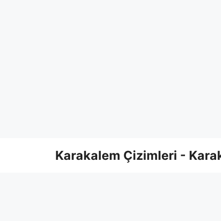
Skip
Karakalem Çizimleri - Karak
to
content