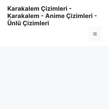
Skip
Karakalem Çizimleri -
to
Karakalem - Anime Çizimleri -
content
Ünlü Çizimleri
Menu