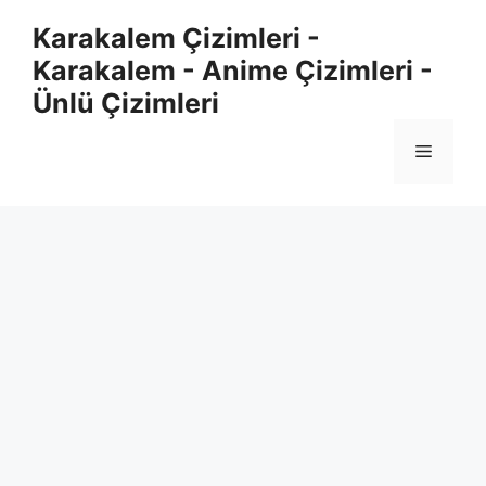
Skip
Karakalem Çizimleri -
to
Karakalem - Anime Çizimleri -
content
Ünlü Çizimleri
Menu