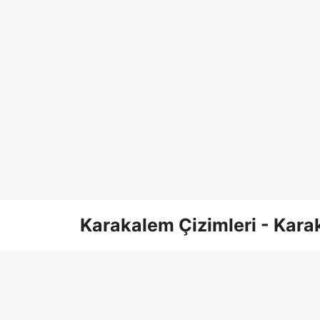
Skip
Karakalem Çizimleri - Karak
to
content