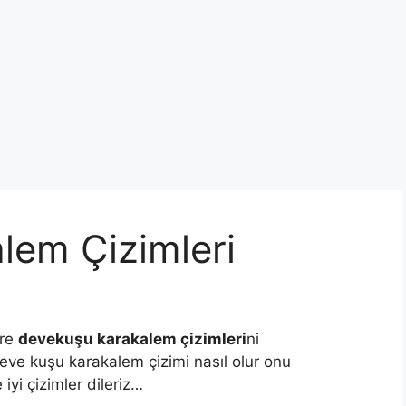
lem Çizimleri
ere
devekuşu karakalem çizimleri
ni
eve kuşu karakalem çizimi nasıl olur onu
yi çizimler dileriz…