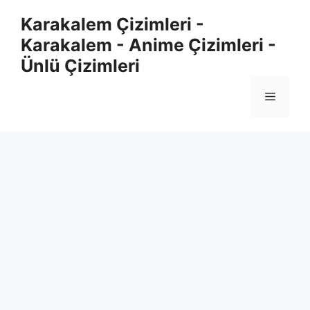
Skip
Karakalem Çizimleri -
to
Karakalem - Anime Çizimleri -
content
Ünlü Çizimleri
Menu