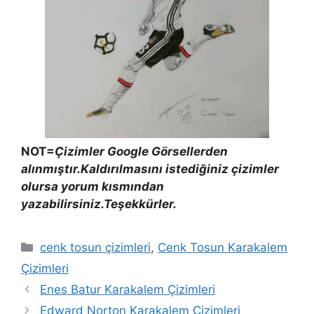
NOT=
Çizimler Google Görsellerden
alınmıştır.Kaldırılmasını istediğiniz çizimler
olursa yorum kısmından
yazabilirsiniz.Teşekkürler.
Categories
cenk tosun çizimleri
,
Cenk Tosun Karakalem
Çizimleri
Enes Batur Karakalem Çizimleri
Edward Norton Karakalem Çizimleri