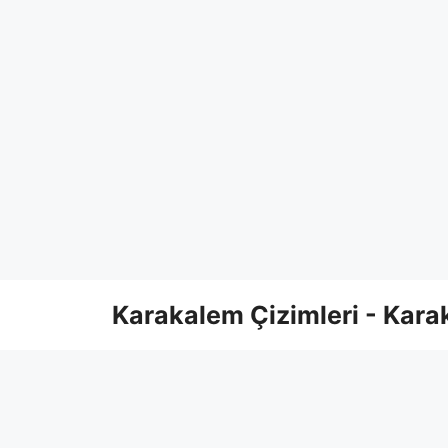
Skip
Karakalem Çizimleri - Karak
to
content