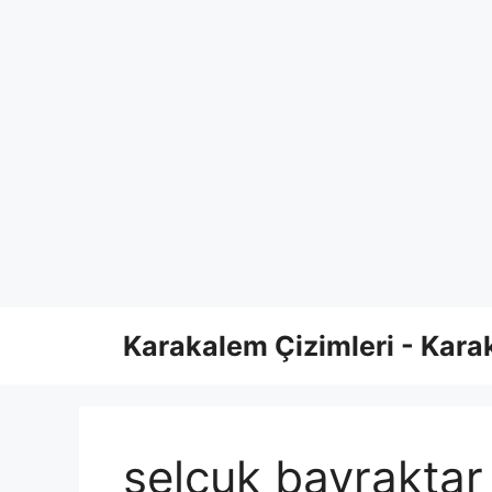
Skip
Karakalem Çizimleri - Karak
to
content
selçuk bayraktar