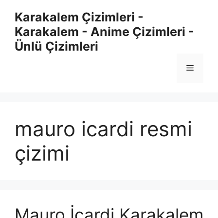
Skip
Karakalem Çizimleri -
to
Karakalem - Anime Çizimleri -
content
Ünlü Çizimleri
Menu
mauro icardi resmi
çizimi
Mauro İcardi Karakalem