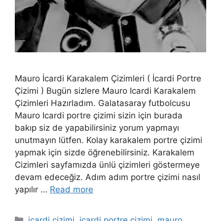
Mauro İcardi Karakalem Çizimleri ( İcardi Portre
Çizimi ) Bugün sizlere Mauro Icardi Karakalem
Çizimleri Hazırladım. Galatasaray futbolcusu
Mauro Icardi portre çizimi sizin için burada
bakıp siz de yapabilirsiniz yorum yapmayı
unutmayın lütfen. Kolay karakalem portre çizimi
yapmak için sizde öğrenebilirsiniz. Karakalem
Cizimleri sayfamızda ünlü çizimleri göstermeye
devam edeceğiz. Adım adım portre çizimi nasıl
yapılır …
Read more
Categories
icardi çizimi
,
icardi portre çizimi
,
mauro