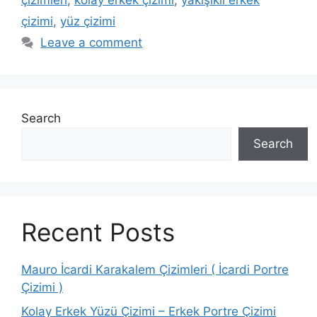
çizimleri
,
kolay erkek çizimi
,
yakışıklı erkek
çizimi
,
yüz çizimi
Leave a comment
Search
Search
Recent Posts
Mauro İcardi Karakalem Çizimleri ( İcardi Portre
Çizimi )
Kolay Erkek Yüzü Çizimi – Erkek Portre Çizimi