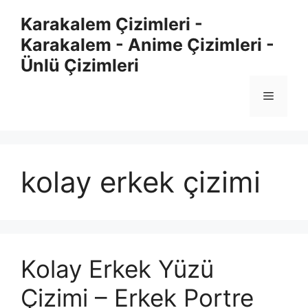
Skip
Karakalem Çizimleri -
to
Karakalem - Anime Çizimleri -
content
Ünlü Çizimleri
Menu
kolay erkek çizimi
Kolay Erkek Yüzü
Çizimi – Erkek Portre