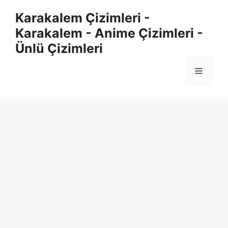
Skip
Karakalem Çizimleri -
to
Karakalem - Anime Çizimleri -
content
Ünlü Çizimleri
Menu