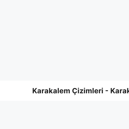
Skip
Karakalem Çizimleri - Karak
to
content