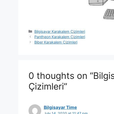
Categories
Bilgisayar Karakalem Çizimleri
Pantheon Karakalem Çizimleri
Biber Karakalem Çizimleri
0 thoughts on “Bilg
Çizimleri”
Bilgisayar Time
July 14, 2020 at 11:47 pm