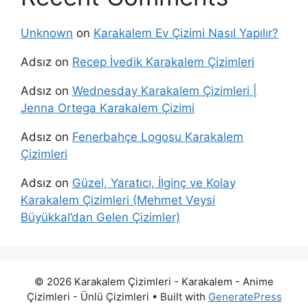
Unknown
on
Karakalem Ev Çizimi Nasıl Yapılır?
Adsız
on
Recep İvedik Karakalem Çizimleri
Adsız
on
Wednesday Karakalem Çizimleri |
Jenna Ortega Karakalem Çizimi
Adsız
on
Fenerbahçe Logosu Karakalem
Çizimleri
Adsız
on
Güzel, Yaratıcı, İlginç ve Kolay
Karakalem Çizimleri (Mehmet Veysi
Büyükkal’dan Gelen Çizimler)
© 2026 Karakalem Çizimleri - Karakalem - Anime
Çizimleri - Ünlü Çizimleri
• Built with
GeneratePress