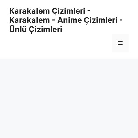
Skip
Karakalem Çizimleri -
to
Karakalem - Anime Çizimleri -
content
Ünlü Çizimleri
Menu